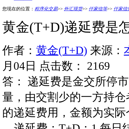
您现在的位置：
程序化交易
>>
外汇现货
>>
仟家信等
>>
仟家信
黄金(T+D)递延费是怎
作者：
黄金(T+D)
来源：
月04日 点击数：
2169 
答： 递延费是金交所停
量，由交割少的一方持仓
的递延费用，金额为实际
递延费：T+D：1.每日结算