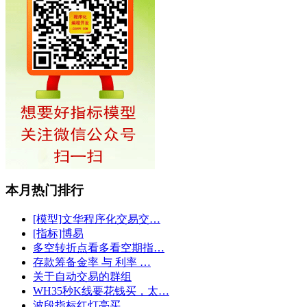
本月热门排行
[模型]文华程序化交易交…
[指标]博易
多空转折点看多看空期指…
存款筹备金率 与 利率 …
关于自动交易的群组
WH35秒K线要花钱买，太…
波段指标红灯亮买