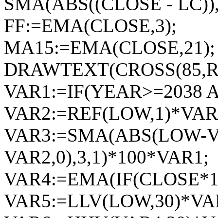
SMA(ABS((CLOSE - LC)),3
FF:=EMA(CLOSE,3);
MA15:=EMA(CLOSE,21);
DRAWTEXT(CROSS(85,RS
VAR1:=IF(YEAR>=2038 
VAR2:=REF(LOW,1)*VAR
VAR3:=SMA(ABS(LOW-V
VAR2,0),3,1)*100*VAR1;
VAR4:=EMA(IF(CLOSE*1.
VAR5:=LLV(LOW,30)*VA