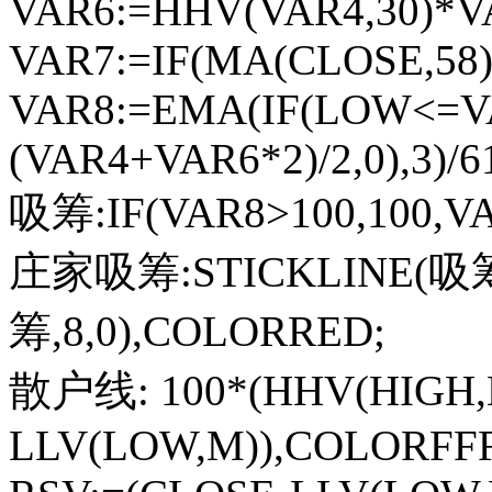
VAR6:=HHV(VAR4,30)*V
VAR7:=IF(MA(CLOSE,58)
VAR8:=EMA(IF(LOW<=V
(VAR4+VAR6*2)/2,0),3)/
吸筹:IF(VAR8>100,100,V
庄家吸筹:STICKLINE(吸筹>
筹,8,0),COLORRED;
散户线: 100*(HHV(HIGH,M
LLV(LOW,M)),COLORFFF