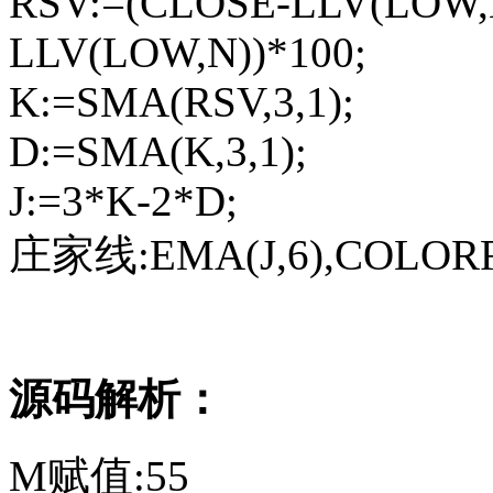
RSV:=(CLOSE-LLV(LOW,N
LLV(LOW,N))*100;
K:=SMA(RSV,3,1);
D:=SMA(K,3,1);
J:=3*K-2*D;
庄家线:EMA(J,6),COLORF
源码解析：
M赋值:55