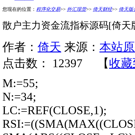
您现在的位置：
程序化交易
>>
外汇现货
>>
倚天财经
>>
倚天版
散户主力资金流指标源码[倚天
作者：
倚天
来源：
本站原
点击数：
12397 【
收藏
M:=55;
N:=34;
LC:=REF(CLOSE,1);
RSI:=((SMA(MAX((CLOSE -