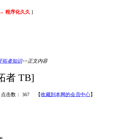
→ 程序化久久
]
开拓者知识
>>
正文内容
者 TB]
日 点击数：
367 【
收藏到本网的会员中心
】