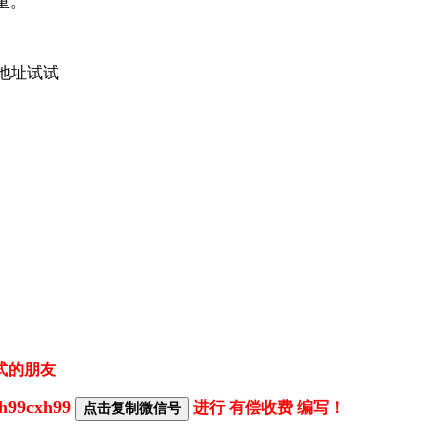
重。
地址试试
式的朋友
h99cxh99
进行 有偿收费 编写！
点击复制微信号