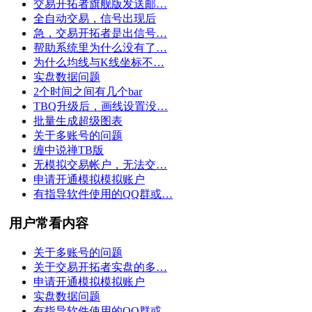
交易开拓者旗舰版发送邮…
全自动交易，信号出现后
急，交易开拓者是出信号…
帮助系统里为什么没有了…
为什么均线与K线坐标不…
实盘数据问题
2个时间之间有几个bar
TBQ升级后，画线设置没…
批量生成超级图表
关于多账号的问题
缠中说禅TB版
无模拟交易帐户，无法交…
申请开通模拟模拟账户
有指导软件使用的QQ群或…
用户常看内容
关于多账号的问题
关于交易开拓者实盘的多…
申请开通模拟模拟账户
实盘数据问题
有指导软件使用的QQ群或…