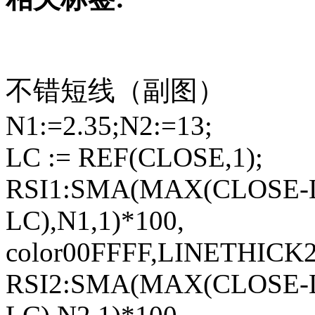
不错短线（副图）
N1:=2.35;N2:=13;
LC := REF(CLOSE,1);
RSI1:SMA(MAX(CLOSE-L
LC),N1,1)*100,
color00FFFF,LINETHICK2
RSI2:SMA(MAX(CLOSE-L