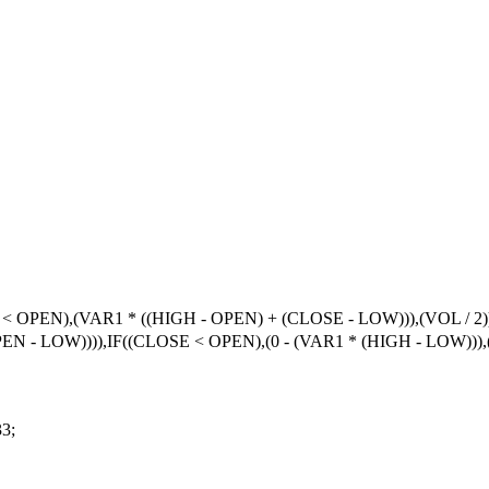
OPEN),(VAR1 * ((HIGH - OPEN) + (CLOSE - LOW))),(VOL / 2))
 - LOW)))),IF((CLOSE < OPEN),(0 - (VAR1 * (HIGH - LOW))),(0 
3;