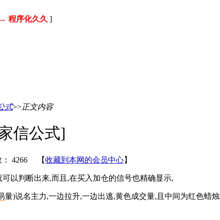
→ 程序化久久
]
公式
>>
正文内容
家信公式]
数：
4266 【
收藏到本网的会员中心
】
就可以判断出来,而且,在买入加仓的信号也精确显示,
易
量)说名主力,一边拉升,一边出逃,黄色成交量,且中间为红色蜡