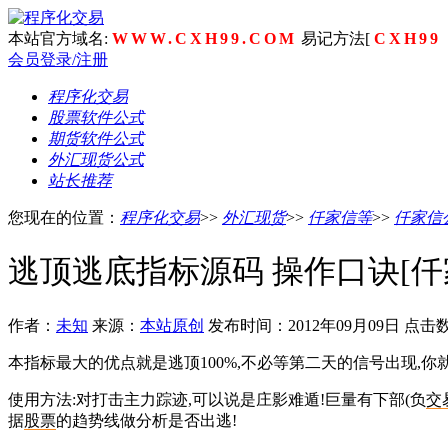
本站官方域名:
WWW.CXH99.COM
易记方法[
CXH99
会员登录/注册
程序化交易
股票软件公式
期货软件公式
外汇现货公式
站长推荐
您现在的位置：
程序化交易
>>
外汇现货
>>
仟家信等
>>
仟家信
逃顶逃底指标源码 操作口诀[仟
作者：
未知
来源：
本站原创
发布时间：2012年09月09日 点击
本指标最大的优点就是逃顶100%,不必等第二天的信号出现,你
使用方法:对打击主力踪迹,可以说是庄影难遁!巨量有下部(负
交
据
股票
的趋势线做分析是否出逃!