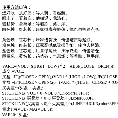
使用方法
口诀：
选好股，挑好庄；等大势，看起航。
跟上了，看着庄；他撤退，我清仓。
破趋势，急离场；等着跌，莫手痒。
白色烛，红芯长，庄家找底在振荡，俺也伺机建点仓。
黄色烛，红芯长；庄家进货强，俺也进货等起航。
粉色烛，红芯长，庄家高抛低吸操作忙，俺也去逐浪。
蓝色烛，红芯短，巨量绿尾长，庄家撤退，俺也清仓。
巨量绿，蓝烛长，趋势破，急离场；等着跌，莫手痒。
VAR1:=(VOL / (((HIGH - LOW) * 2) - ABS((CLOSE - OPEN))));
成交:=VOL;
买盘:=IF((CLOSE > OPEN),(VAR1 * (HIGH - LOW)),IF((CLOSE < 
卖盘:=IF((CLOSE > OPEN),(0 - (VAR1 * ((HIGH - CLOSE) + (OPEN
买卖
差:=(买盘 + 卖盘);
STICKLINE((VOL > 0),VOL,0,4,1),colorFFFFFF;
STICKLINE((买卖差 > 0),0,买卖差,4,0),color0000FF;
STICKLINE((买卖差 < 0),0,买卖差,2,0),LINETHICK3,color33FF3
量比1:=(VOL / MA(VOL,5));
VAR10:=买盘;