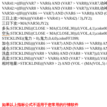
VAR41:=((IF(((VAR7 > VAR6) AND (VAR7 > VAR8)),VAR7,动神)
VAR42:=((IF(((VAR8 > VAR6) AND (VAR8 > VAR7)),VAR8,动神)
VAR50:=((IF((((VAR6 >= VAR7) AND (VAR6 >= VAR8)) AND (
三日上攻:=MA((((VAR40 + VAR41) + VAR42) / 3),JY2);
三日下攻:=MA(VAR50,JY2);
多头:STICKLINE((CLOSE > MA(CLOSE,30)),0,VOL,4,1),color0
空头
:STICKLINE((CLOSE < MA(CLOSE,30)),0,VOL,4,1),color0
STICKLINE((鬼力 > 0),鬼力,0,4,0),colorFF3399;
加仓:STICKLINE((((VAR6 >= VAR7) AND (VAR6 >= VAR8)) AND
减仓:STICKLINE((((VAR6 >= VAR7) AND (VAR6 >= VAR8)) AND 
洗盘:STICKLINE(((VAR8 > VAR6) AND (VAR8 > VAR7)),0,VAR8,
高卖:STICKLINE(((VAR7 > VAR6) AND (VAR7 > VAR8)),0,VAR7,
相对地量:=STICKLINE(((VAR9 > 2) AND (VOL < (MA(VOL,5) / 2)
如果以上指标公式不适用于您常用的行情软件