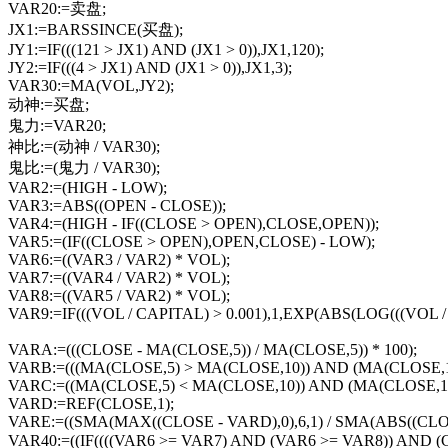
VAR20:=卖盘;
JX1:=BARSSINCE(买盘);
JY1:=IF(((121 > JX1) AND (JX1 > 0)),JX1,120);
JY2:=IF(((4 > JX1) AND (JX1 > 0)),JX1,3);
VAR30:=MA(VOL,JY2);
动神:=买盘;
鬼力:=VAR20;
神比:=(动神 / VAR30);
鬼比:=(鬼力 / VAR30);
VAR2:=(HIGH - LOW);
VAR3:=ABS((OPEN - CLOSE));
VAR4:=(HIGH - IF((CLOSE > OPEN),CLOSE,OPEN));
VAR5:=(IF((CLOSE > OPEN),OPEN,CLOSE) - LOW);
VAR6:=((VAR3 / VAR2) * VOL);
VAR7:=((VAR4 / VAR2) * VOL);
VAR8:=((VAR5 / VAR2) * VOL);
VAR9:=IF(((VOL / CAPITAL) > 0.001),1,EXP(ABS(LOG(((VOL / C
VARA:=(((CLOSE - MA(CLOSE,5)) / MA(CLOSE,5)) * 100);
VARB:=(((MA(CLOSE,5) > MA(CLOSE,10)) AND (MA(CLOSE,10
VARC:=((MA(CLOSE,5) < MA(CLOSE,10)) AND (MA(CLOSE,10
VARD:=REF(CLOSE,1);
VARE:=((SMA(MAX((CLOSE - VARD),0),6,1) / SMA(ABS((CLOSE 
VAR40:=((IF((((VAR6 >= VAR7) AND (VAR6 >= VAR8)) AND (