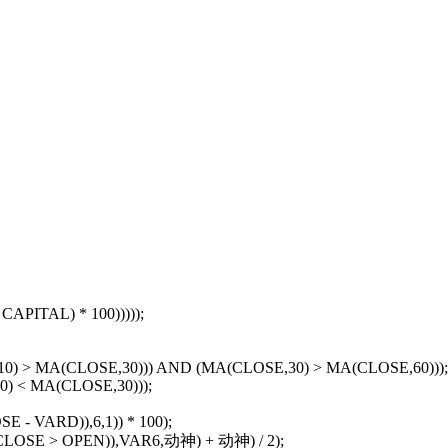
APITAL) * 100)))));
) > MA(CLOSE,30))) AND (MA(CLOSE,30) > MA(CLOSE,60)));
) < MA(CLOSE,30)));
- VARD)),6,1)) * 100);
CLOSE > OPEN)),VAR6,动神) + 动神) / 2);