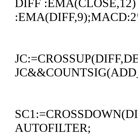
DIFF :EMA(CLOSE,12)
:EMA(DIFF,9);MACD:
JC:=CROSSUP(DIFF,DE
JC&&COUNTSIG(ADD_
SC1:=CROSSDOWN(DI
AUTOFILTER;